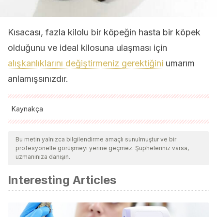
Kısacası, fazla kilolu bir köpeğin hasta bir köpek
olduğunu ve ideal kilosuna ulaşması için
alışkanlıklarını değiştirmeniz gerektiğini
umarım
anlamışsınızdır.
Kaynakça
Tüm alıntı yapılan kaynaklar, kalitelerini, güvenilirliklerini,
güncelliklerini ve geçerliliklerini sağlamak için ekibimiz
Bu metin yalnızca bilgilendirme amaçlı sunulmuştur ve bir
profesyonelle görüşmeyi yerine geçmez. Şüpheleriniz varsa,
tarafından derinlemesine incelendi. Bu makalenin bibliyografisi
uzmanınıza danışın.
güvenilir ve akademik veya bilimsel doğruluğa sahip olarak
Interesting Articles
kabul edildi.
ATLAS DE NUTRICIÓN Y ALIMENTACIÓN PRÁCTICA EN
PERROS Y GATOS. VOL UMEN II