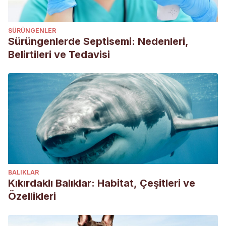
How to treat smelly aquarium water, The spruce Pets.
Recogido a 16 de septiembre en
SÜRÜNGENLER
https://www.thesprucepets.com/stinky-aquarium-water-
Sürüngenlerde Septisemi: Nedenleri,
1381889
Belirtileri ve Tedavisi
BALIKLAR
Kıkırdaklı Balıklar: Habitat, Çeşitleri ve
Özellikleri