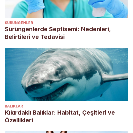
resistance in fleas and ticks infesting dogs and cats. Parasites
and Vectors. https://doi.org/10.1186/1756-3305-7-8
Samish, M., Ginsberg, H., & Glazer, I. (2004). Biological control
SÜRÜNGENLER
of ticks. Parasitology.
Sürüngenlerde Septisemi: Nedenleri,
https://doi.org/10.1017/S0031182004005219
Belirtileri ve Tedavisi
BALIKLAR
Kıkırdaklı Balıklar: Habitat, Çeşitleri ve
Özellikleri