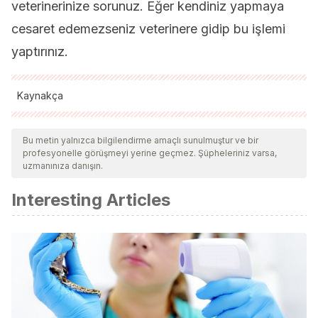
veterinerinize sorunuz. Eğer kendiniz yapmaya
cesaret edemezseniz veterinere gidip bu işlemi
yaptırınız.
Kaynakça
Tüm alıntı yapılan kaynaklar, kalitelerini, güvenilirliklerini,
güncelliklerini ve geçerliliklerini sağlamak için ekibimiz
Bu metin yalnızca bilgilendirme amaçlı sunulmuştur ve bir
profesyonelle görüşmeyi yerine geçmez. Şüpheleriniz varsa,
tarafından derinlemesine incelendi. Bu makalenin bibliyografisi
uzmanınıza danışın.
güvenilir ve akademik veya bilimsel doğruluğa sahip olarak
Interesting Articles
kabul edildi.
Blagburn, B. L., & Dryden, M. W. (2009). Biology, Treatment,
and Control of Flea and Tick Infestations. Veterinary Clinics of
North America – Small Animal Practice.
https://doi.org/10.1016/j.cvsm.2009.07.001
Coles, T. B., & Dryden, M. W. (2014). Insecticide/acaricide