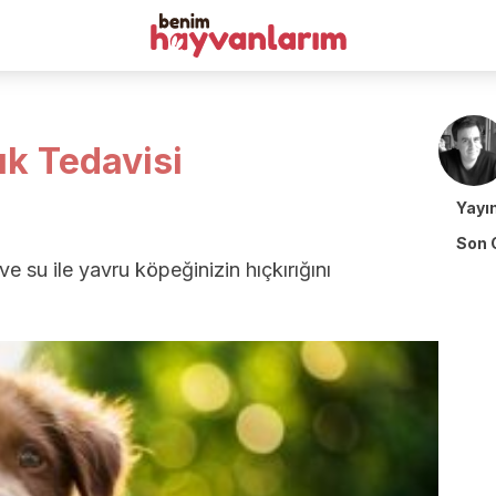
ık Tedavisi
Yayı
Son 
e su ile yavru köpeğinizin hıçkırığını