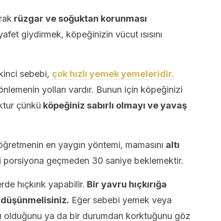
rak
rüzgar ve soğuktan korunması
afet giydirmek, köpeğinizin vücut ısısını
ikinci sebebi,
çok hızlı yemek yemeleridir.
nlemenin yolları vardır. Bunun için köpeğinizi
ktur çünkü
köpeğiniz sabırlı olmayı ve yavaş
öğretmenin en yaygın yöntemi, mamasını
altı
i porsiyona geçmeden 30 saniye beklemektir.
de hıçkırık yapabilir.
Bir yavru hıçkırığa
 düşünmelisiniz.
Eğer sebebi yemek veya
ığı olduğunu ya da bir durumdan korktuğunu göz