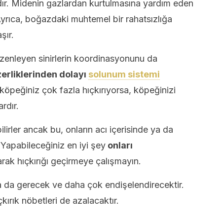
ıdır. Midenin gazlardan kurtulmasına yardım eden
 Ayrıca, boğazdaki muhtemel bir rahatsızlığa
şır.
düzenleyen sinirlerin koordinasyonunu da
erliklerinden dolayı
solunum sistemi
köpeğiniz çok fazla hıçkırıyorsa, köpeğinizi
rdır.
lirler ancak bu, onların acı içerisinde ya da
Yapabileceğiniz en iyi şey
onları
rak hıçkırığı geçirmeye çalışmayın.
 da gerecek ve daha çok endişelendirecektir.
çkırık nöbetleri de azalacaktır.