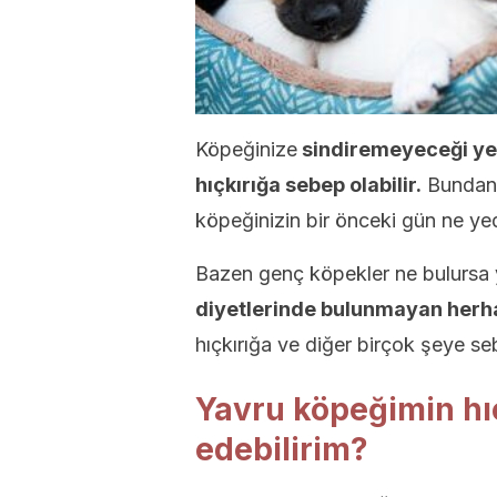
Köpeğinize
sindiremeyeceği yem
hıçkırığa sebep olabilir.
Bundan 
köpeğinizin bir önceki gün ne ye
Bazen genç köpekler ne bulursa 
diyetlerinde bulunmayan herha
hıçkırığa ve diğer birçok şeye seb
Yavru köpeğimin hıç
edebilirim?