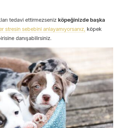
kları tedavi ettirmezseniz
köpeğinizde başka
r stresin sebebini anlayamıyorsanız,
köpek
risine danışabilirsiniz.