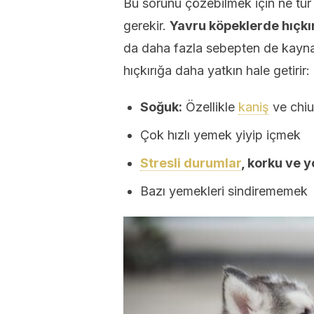
Bu sorunu çözebilmek için ne tür 
gerekir.
Yavru köpeklerde hıçkırı
da daha fazla sebepten de kaynak
hıçkırığa daha yatkın hale getirir:
Soğuk:
Özellikle
kaniş
ve chiu
Çok hızlı yemek yiyip içmek
Stresli durumlar
, korku ve 
Bazı yemekleri sindirememek