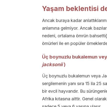
Yaşam beklentisi de
Ancak buraya kadar anlattıkları
anlamına gelmiyor. Ancak bazılar
nedeni, ortalama ömrün bahsettiği
ömürleri ile en popüler örneklerde
Üç boynuzlu bukalemun vey
jacksonii
)
Üç boynuzlu bukalemun veya Jac
sergilemenin yanı sıra 15 ila 25 s
bir evcil hayvandır. Bu sürüngenle
Afrika kıtasına aittir. Genel olara
sadece 5 veya 6 yaşına ulaşır.