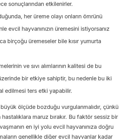
ece sonuçlarından etkilenirler.
duğunda, her üreme olayı onların ömrünü
nle evcil hayvanınızın üremesini istiyorsanız
ıca birçoğu üremeseler bile kısır yumurta
lerinin ve sıvı alımlarının kalitesi de bu
erinde bir etkiye sahiptir, bu nedenle bu iki
l edilmesi ters etki yapabilir.
ı büyük ölçüde bozduğu vurgulanmalıdır, çünkü
astalıklara maruz bırakır. Bu faktör sessiz bir
vaşmanın en iyi yolu evcil hayvanınıza doğru
maların genellikle diğer evcil hayvanlar kadar