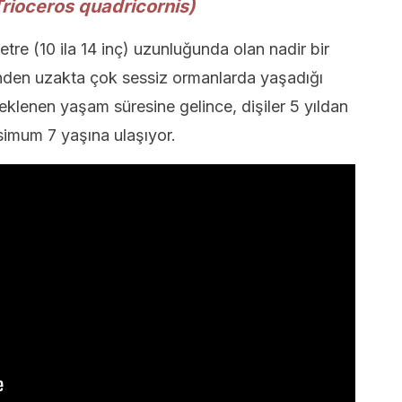
rioceros quadricornis)
metre (10 ila 14 inç) uzunluğunda olan nadir bir
inden uzakta çok sessiz ormanlarda yaşadığı
klenen yaşam süresine gelince, dişiler 5 yıldan
imum 7 yaşına ulaşıyor.