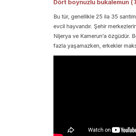
Dört boynuzlu bukalemun (
T
Bu tür, genellikle 25 ila 35 santi
evcil hayvandır. Şehir merkezler
Nijerya ve Kamerun’a özgüdür. Be
fazla yaşamazken, erkekler maks