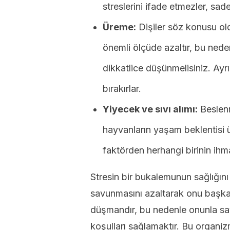
streslerini ifade etmezler, sad
Üreme:
Dişiler söz konusu ol
önemli ölçüde azaltır, bu nede
dikkatlice düşünmelisiniz. Ayr
bırakırlar.
Yiyecek ve sıvı alımı:
Beslenme
hayvanların yaşam beklentisi üz
faktörden herhangi birinin ihma
Stresin bir bukalemunun sağlığın
savunmasını azaltarak onu başka h
düşmandır, bu nedenle onunla sa
koşulları sağlamaktır. Bu organiz