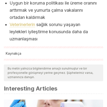
Uygun bir koruma politikası ile üreme oranını
arttırmak ve yumurta çalma vakalarını
ortadan kaldırmak
Veterinerlerin
sağlık sorunu yaşayan
leylekleri iyileştirme konusunda daha da
uzmanlaşması
Kaynakça
Tüm alıntı yapılan kaynaklar, kalitelerini, güvenilirliklerini,
güncelliklerini ve geçerliliklerini sağlamak için ekibimiz
Bu metin yalnızca bilgilendirme amaçlı sunulmuştur ve bir
profesyonelle görüşmeyi yerine geçmez. Şüpheleriniz varsa,
tarafından derinlemesine incelendi. Bu makalenin bibliyografisi
uzmanınıza danışın.
güvenilir ve akademik veya bilimsel doğruluğa sahip olarak
Interesting Articles
kabul edildi.
Las cigüeñas ibéricas: la cigüeña negra y la cigüeña
blanca. Colección GREFA-BCH, Nº 9. Pág.:2-8; 16.