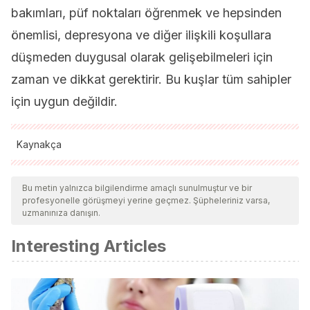
bakımları, püf noktaları öğrenmek ve hepsinden
önemlisi, depresyona ve diğer ilişkili koşullara
düşmeden duygusal olarak gelişebilmeleri için
zaman ve dikkat gerektirir. Bu kuşlar tüm sahipler
için uygun değildir.
Kaynakça
Tüm alıntı yapılan kaynaklar, kalitelerini, güvenilirliklerini,
güncelliklerini ve geçerliliklerini sağlamak için ekibimiz
Bu metin yalnızca bilgilendirme amaçlı sunulmuştur ve bir
profesyonelle görüşmeyi yerine geçmez. Şüpheleriniz varsa,
tarafından derinlemesine incelendi. Bu makalenin bibliyografisi
uzmanınıza danışın.
güvenilir ve akademik veya bilimsel doğruluğa sahip olarak
Interesting Articles
kabul edildi.
Dyck, J. (1971). Structure and colour-production of the blue
barbs of Agapornis roseicollis and Cotinga
maynana.
Zeitschrift für Zellforschung und Mikroskopische