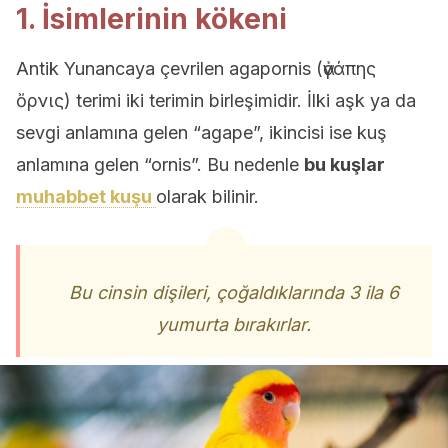
1. İsimlerinin kökeni
Antik Yunancaya çevrilen agapornis (ἀγάπης
ὄρνις) terimi iki terimin birleşimidir. İlki aşk ya da
sevgi anlamına gelen “agape”, ikincisi ise kuş
anlamına gelen “ornis”. Bu nedenle
bu kuşlar
muhabbet kuşu
olarak bilinir.
Bu cinsin dişileri, çoğaldıklarında 3 ila 6
yumurta bırakırlar.