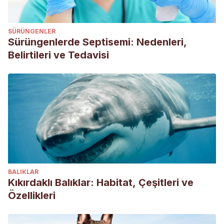
Issues, and Problems in Captive Wolf Research
,
4
, 375.
Huber, L. (2016). How dogs perceive and understand
SÜRÜNGENLER
us.
Current Directions in Psychological Science
,
25
(5), 339-
Sürüngenlerde Septisemi: Nedenleri,
344.
Belirtileri ve Tedavisi
BALIKLAR
Kıkırdaklı Balıklar: Habitat, Çeşitleri ve
Özellikleri