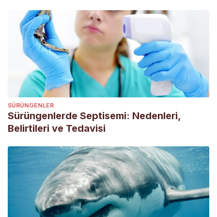
Chelonoidis nigra (nigra)
. (s. f.). Animal Diversity Web.
Recuperado 6 de julio de 2022, de
https://animaldiversity.org/accounts/Chelonoidis_nigra/
van Dijk, PP, Rhodin, AGJ, Cayot, LJ y Caccone,
A. 2017.
Chelonoidis niger
.
La Lista Roja de Especies
Amenazadas de la UICN
2017:
e.T9023A3149101.
https://dx.doi.org/10.2305/IUCN.UK.2017-
3.RLTS.T9023A3149101.en
. Consultado el 06 de julio de
SÜRÜNGENLER
2022 .
Sürüngenlerde Septisemi: Nedenleri,
Belirtileri ve Tedavisi