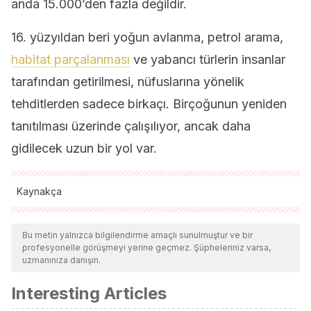
anda 15.000’den fazla değildir.
16. yüzyıldan beri yoğun avlanma, petrol arama,
habitat parçalanması
ve yabancı türlerin insanlar
tarafından getirilmesi, nüfuslarına yönelik
tehditlerden sadece birkaçı. Birçoğunun yeniden
tanıtılması üzerinde çalışılıyor, ancak daha
gidilecek uzun bir yol var.
Kaynakça
Tüm alıntı yapılan kaynaklar, kalitelerini, güvenilirliklerini,
güncelliklerini ve geçerliliklerini sağlamak için ekibimiz
Bu metin yalnızca bilgilendirme amaçlı sunulmuştur ve bir
profesyonelle görüşmeyi yerine geçmez. Şüpheleriniz varsa,
tarafından derinlemesine incelendi. Bu makalenin bibliyografisi
uzmanınıza danışın.
güvenilir ve akademik veya bilimsel doğruluğa sahip olarak
Interesting Articles
kabul edildi.