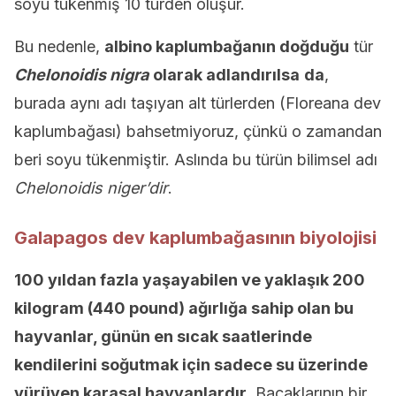
soyu tükenmiş 10 türden oluşur.
Bu nedenle,
albino kaplumbağanın doğduğu
tür
Chelonoidis nigra
olarak adlandırılsa
da
,
burada aynı adı taşıyan alt türlerden (Floreana dev
kaplumbağası) bahsetmiyoruz, çünkü o zamandan
beri soyu tükenmiştir. Aslında bu türün bilimsel adı
Chelonoidis niger’dir
.
Galapagos dev kaplumbağasının biyolojisi
100 yıldan fazla yaşayabilen ve yaklaşık 200
kilogram (440 pound) ağırlığa sahip olan bu
hayvanlar, günün en sıcak saatlerinde
kendilerini soğutmak için sadece su üzerinde
yürüyen karasal hayvanlardır
. Bacaklarının bir