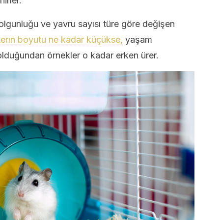
irler.
olgunluğu ve yavru sayısı türe göre değişen
erın boyutu ne kadar küçükse,
yaşam
 olduğundan örnekler o kadar erken ürer.