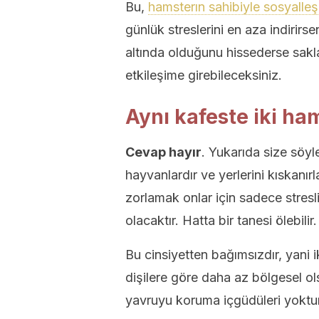
Bu,
hamsterın sahibiyle sosyall
günlük streslerini en aza indirirse
altında olduğunu hissederse sakla
etkileşime girebileceksiniz.
Aynı kafeste iki ham
Cevap hayır
. Yukarıda size söyle
hayvanlardır ve yerlerini kıskanır
zorlamak onlar için sadece stres
olacaktır. Hatta bir tanesi ölebilir.
Bu cinsiyetten bağımsızdır, yani i
dişilere göre daha az bölgesel ol
yavruyu koruma içgüdüleri yoktur)