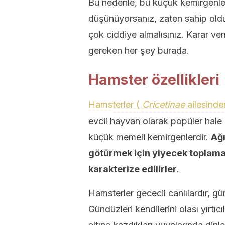
Bu nedenle, bu küçük kemirgenler
düşünüyorsanız, zaten sahip ol
çok ciddiye almalısınız. Karar v
gereken her şey burada.
Hamster özellikleri
Hamsterler (
Cricetinae
ailesinde
evcil hayvan olarak popüler hal
küçük memeli kemirgenlerdir.
Ağı
götürmek için yiyecek toplamal
karakterize edilirler
.
Hamsterler gececil canlılardır, gü
Gündüzleri kendilerini olası yırtı