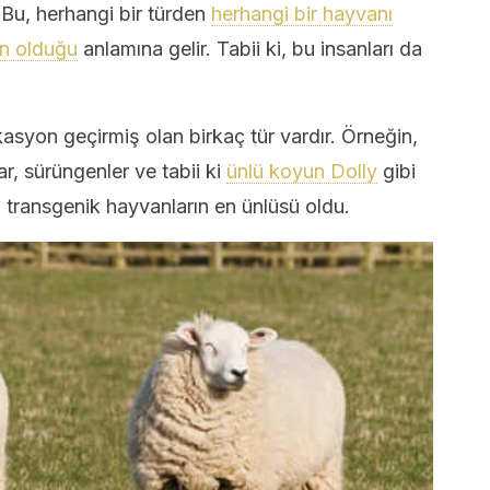
 Bu, herhangi bir türden
herhangi bir hayvanı
ün olduğu
anlamına gelir. Tabii ki, bu insanları da
asyon geçirmiş olan birkaç tür vardır. Örneğin,
lar, sürüngenler ve tabii ki
ünlü koyun Dolly
gibi
m transgenik hayvanların en ünlüsü oldu.