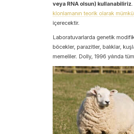
veya RNA olsun) kullanabiliriz
.
klonlamanın teorik olarak mümk
içerecektir.
Laboratuvarlarda genetik modifik
böcekler, parazitler, balıklar, kuş
memeliler. Dolly, 1996 yılında tü