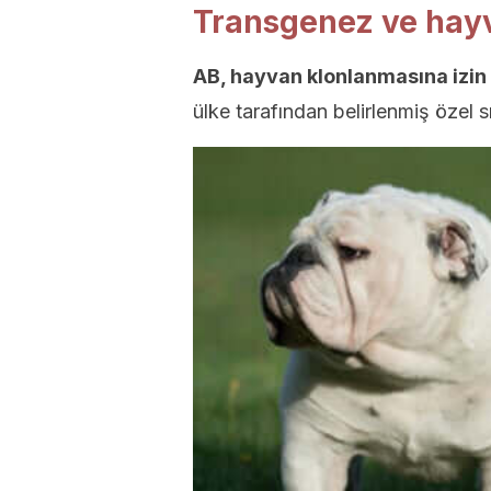
Transgenez ve hayv
AB, hayvan klonlanmasına izin 
ülke tarafından belirlenmiş özel s