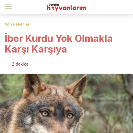
Son Haberler
İber Kurdu Yok Olmakla
Karşı Karşıya
2 dakika