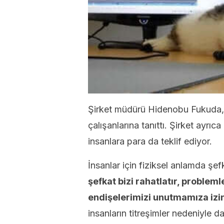
Şirket müdürü Hidenobu Fukuda, bi
çalışanlarına tanıttı. Şirket ayr
insanlara para da teklif ediyor.
İnsanlar için fiziksel anlamda ş
şefkat bizi rahatlatır, proble
endişelerimizi unutmamıza izin
insanların titreşimler nedeniyle d