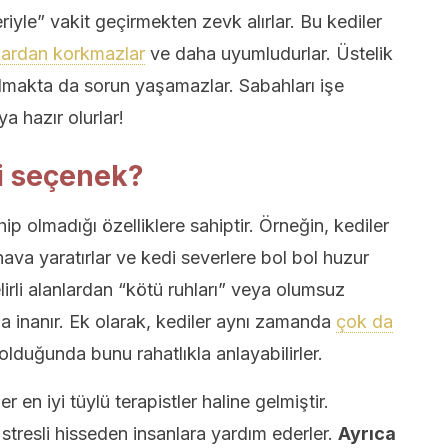
riyle” vakit geçirmekten zevk alırlar. Bu kediler
nlardan korkmazlar
ve daha uyumludurlar. Üstelik
almakta da sorun yaşamazlar. Sabahları işe
a hazır olurlar!
yi seçenek?
ip olmadığı özelliklere sahiptir. Örneğin, kediler
 hava yaratırlar ve kedi severlere bol bol huzur
belirli alanlardan “kötü ruhları” veya olumsuz
na inanır. Ek olarak, kediler aynı zamanda
çok da
n olduğunda bunu rahatlıkla anlayabilirler.
 en iyi tüylü terapistler haline gelmiştir.
a stresli hisseden insanlara yardım ederler.
Ayrıca