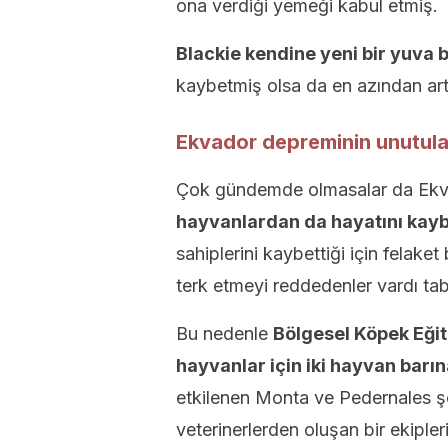
ona verdiği yemeği kabul etmiş.
Blackie kendine yeni bir yuva 
kaybetmiş olsa da en azından artık
Ekvador
depreminin
unutula
Çok gündemde olmasalar da Ekva
hayvanlardan da hayatını kay
sahiplerini kaybettiği için felake
terk etmeyi reddedenler vardı tabi
Bu nedenle
Bölgesel Köpek Eğit
hayvanlar için iki hayvan barına
etkilenen Monta ve Pedernales ş
veterinerlerden oluşan bir ekiple