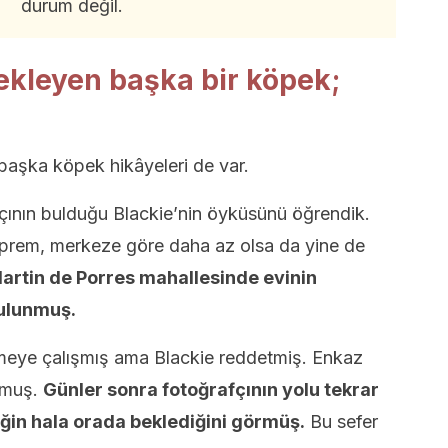
durum değil.
ekleyen başka bir köpek;
başka köpek hikâyeleri de var.
çının bulduğu Blackie’nin öyküsünü öğrendik.
eprem, merkeze göre daha az olsa da yine de
Martin de Porres mahallesinde evinin
bulunmuş.
meye çalışmış ama Blackie reddetmiş. Enkaz
ormuş.
Günler sonra fotoğrafçının yolu tekrar
in hala orada beklediğini görmüş.
Bu sefer