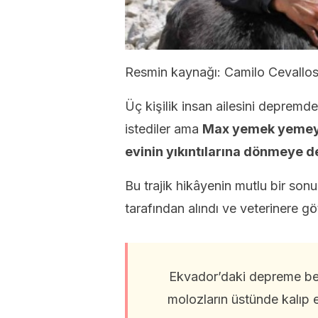
Resmin kaynağı: Camilo Cevallos
Üç kişilik insan ailesini deprem
istediler ama
Max yemek yemeyi 
evinin yıkıntılarına dönmeye d
Bu trajik hikâyenin mutlu bir sonu 
tarafından alındı ve veterinere göt
Ekvador’daki depreme ben
molozların üstünde kalıp e