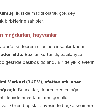
bulmuş.
İkisi de maddi olarak çok şey
 birbirlerine sahipler.
n mağdurları; hayvanlar
dor’daki deprem sırasında insanlar kadar
beden oldu.
Bazıları kurtarıldı, bazılarıysa
t bölgesinde başıboş dolandı. Bir de yıkık evlerini
i.
imi Merkezi (BKEM), afetten etkilenen
ğı açtı.
Barınaklar, depremden en ağır
ehirlerindeler ve tamamen gönüllü
ri var. Gelen bağışlar sayesinde başka şehirlere