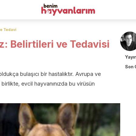
ve Tedavi
 Belirtileri ve Tedavisi
Yayı
Son 
ldukça bulaşıcı bir hastalıktır. Avrupa ve
irlikte, evcil hayvanınızda bu virüsün