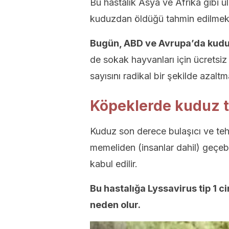
Bu hastalık Asya ve Afrika gibi ül
kuduzdan öldüğü tahmin edilmekt
Bugün, ABD ve Avrupa’da kuduz
de sokak hayvanları için ücretsi
sayısını radikal bir şekilde azal
Köpeklerde kuduz t
Kuduz son derece bulaşıcı ve tehli
memeliden (insanlar dahil) geçebil
kabul edilir.
Bu hastalığa Lyssavirus tip 1 ci
neden olur.