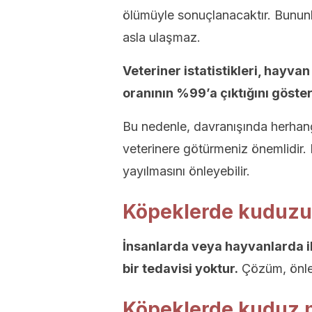
ölümüyle sonuçlanacaktır. Bununl
asla ulaşmaz.
Veteriner istatistikleri, hayva
oranının %99’a çıktığını göste
Bu nedenle, davranışında herhangi
veterinere götürmeniz önemlidir. E
yayılmasını önleyebilir.
Köpeklerde kuduzun
İnsanlarda veya hayvanlarda il
bir tedavisi yoktur.
Çözüm, önle
Köpeklerde kuduz n