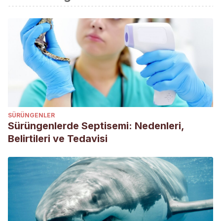
Bleeding desorders in dogs, MSD Veterinary Manuals.
Recogido a 25 de enero de 2022 en
https://www.msdvetmanual.com/dog-owners/blood-
disorders-of-dogs/bleeding-disorders-of-dogs
SÜRÜNGENLER
Sürüngenlerde Septisemi: Nedenleri,
Belirtileri ve Tedavisi