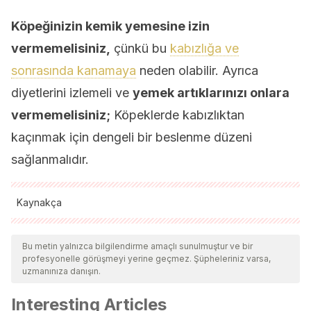
Köpeğinizin kemik yemesine izin
vermemelisiniz,
çünkü bu
kabızlığa ve
sonrasında kanamaya
neden olabilir. Ayrıca
diyetlerini izlemeli ve
yemek artıklarınızı onlara
vermemelisiniz;
Köpeklerde kabızlıktan
kaçınmak için dengeli bir beslenme düzeni
sağlanmalıdır.
Kaynakça
Tüm alıntı yapılan kaynaklar, kalitelerini, güvenilirliklerini,
güncelliklerini ve geçerliliklerini sağlamak için ekibimiz
Bu metin yalnızca bilgilendirme amaçlı sunulmuştur ve bir
profesyonelle görüşmeyi yerine geçmez. Şüpheleriniz varsa,
tarafından derinlemesine incelendi. Bu makalenin bibliyografisi
uzmanınıza danışın.
güvenilir ve akademik veya bilimsel doğruluğa sahip olarak
Interesting Articles
kabul edildi.