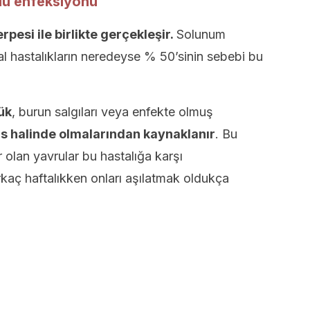
lu enfeksiyonu
pesi ile birlikte gerçekleşir.
Solunum
iral hastalıkların neredeyse % 50’sinin sebebi bu
ük
, burun salgıları veya enfekte olmuş
as halinde olmalarından kaynaklanır
. Bu
 olan yavrular bu hastalığa karşı
rkaç haftalıkken onları aşılatmak oldukça