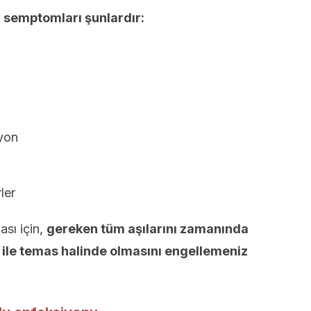
n semptomları şunlardır:
yon
ler
ası için,
gereken
tüm aşılarını zamanında
 ile temas halinde olmasını engellemeniz