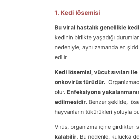
1. Kedi lösemisi
Bu viral hastalık genellikle ked
kedinin birlikte yaşadığı durumla
nedeniyle, aynı zamanda en şidd
edilir.
Kedi lösemisi, vücut sıvıları i
onkovirüs türüdür.
Organizmada
olur.
Enfeksiyona yakalanmanın 
edilmesidir.
Benzer şekilde, löse
hayvanların tükürükleri yoluyla bu
Virüs, organizma içine girdikten 
kalabilir
. Bu nedenle, kuluçka d