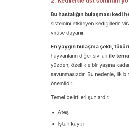
2. Kedilerde üst solunum yo
Bu hastalığın bulaşması kedi her
sistemini etkileyen kedigillerin v
virüse dayanır.
En yaygın bulaşma şekli, tükür
hayvanların diğer sıvıları
ile tem
yüzden, özellikle bir yaşına kadar
savunmasızdır. Bu nedenle, ilk bi
önemlidir.
Temel belirtileri şunlardır:
Ateş
İştah kaybı