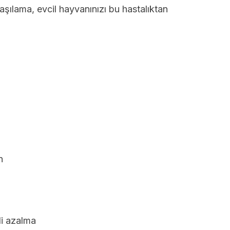
 aşılama, evcil hayvanınızı bu hastalıktan
n
di azalma