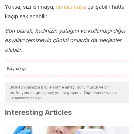
Yoksa, sizi ısırmaya,
tırmalamaya
çalışabilir hatta
kaçıp saklanabilir.
Son olarak, kedinizin yatağını ve kullandığı diğer
eşyaları temizleyin çünkü onlarda da alerjenler
olabilir.
Kaynakça
Tüm alıntı yapılan kaynaklar, kalitelerini, güvenilirliklerini,
güncelliklerini ve geçerliliklerini sağlamak için ekibimiz
Bu metin yalnızca bilgilendirme amaçlı sunulmuştur ve bir
profesyonelle görüşmeyi yerine geçmez. Şüpheleriniz varsa,
tarafından derinlemesine incelendi. Bu makalenin bibliyografisi
uzmanınıza danışın.
güvenilir ve akademik veya bilimsel doğruluğa sahip olarak
Interesting Articles
kabul edildi.
Grönlund, H, et al. “The Major Cat Allergen, Fel d 1, in
Diagnosis and Therapy.”
Current Neurology and