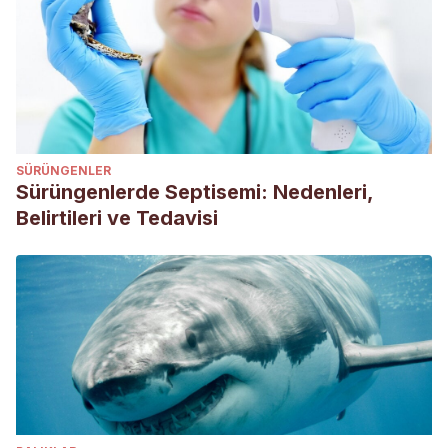
Neuroscience Reports.
, U.S. National Library of
Medicine, www.ncbi.nlm.nih.gov/pubmed/19844127.
Bonnet, B, and F Jacomet. “An Update on Molecular Cat
Allergens: Fel d 1 and What Else? Chapter 1: Fel d 1, the
Major Cat Allergen.”
NCBI
, 10 Apr. 2018,
www.ncbi.nlm.nih.gov/pmc/articles/PMC5891966/.
SÜRÜNGENLER
Sürüngenlerde Septisemi: Nedenleri,
Belirtileri ve Tedavisi