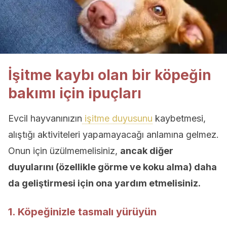
İşitme kaybı olan bir köpeğin
bakımı için ipuçları
Evcil hayvanınızın
işitme duyusunu
kaybetmesi,
alıştığı aktiviteleri yapamayacağı anlamına gelmez.
Onun için üzülmemelisiniz,
ancak diğer
duyularını (özellikle görme ve koku alma) daha
da geliştirmesi için ona yardım etmelisiniz.
1. Köpeğinizle tasmalı yürüyün