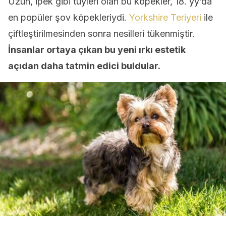
Uzun, ipek gibi tüyleri olan bu köpekler, 18. yy’da
en popüler şov köpekleriydi.
Yorkshire Teriyeri
ile
çiftleştirilmesinden sonra nesilleri tükenmiştir.
İnsanlar ortaya çıkan bu yeni ırkı estetik
açıdan daha tatmin edici buldular.