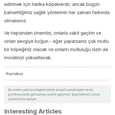
edinmek için harika köpeklerdir, ancak bugün
bahsettiğimiz sağlık yönlerinin her zaman farkında
olmalısınız.
Ve hepsinden önemlisi, onlarla vakit geçirin ve
onları sevgiye boğun.- eğer yaparsanız çok mutlu
bir köpeğiniz olacak ve onların mutluluğu sizin de
moralinizi yükseltecek.
Kaynakça
Tüm alıntı yapılan kaynaklar, kalitelerini, güvenilirliklerini,
güncelliklerini ve geçerliliklerini sağlamak için ekibimiz
Bu metin yalnızca bilgilendirme amaçlı sunulmuştur ve bir
profesyonelle görüşmeyi yerine geçmez. Şüpheleriniz varsa,
tarafından derinlemesine incelendi. Bu makalenin bibliyografisi
uzmanınıza danışın.
güvenilir ve akademik veya bilimsel doğruluğa sahip olarak
Interesting Articles
kabul edildi.