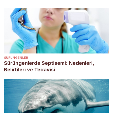
Brown, W., Vanselow, B., & Walkden-Brown, S. (2003). One
dog’s meat is another dog’s poison—nutrition in the
Dalmatian dog.
Recent Advances in Animal Nutrition in
Australia
, 14, 123-131.
Pellegrino, F., Pacheco, E., & Vazzoler, M. (2009).
Trastornos de audición en perros: revisión bibliográfica y
estudio clínico en el dogo argentino.
Anales de Veterinaria
de Murcia
, 25, 5-20.
SÜRÜNGENLER
Sevane, N., & Dunner, N. (2014). Patologías hereditarias en
Sürüngenlerde Septisemi: Nedenleri,
el perro.
Canis et Felis,
129, 64-97.
Belirtileri ve Tedavisi