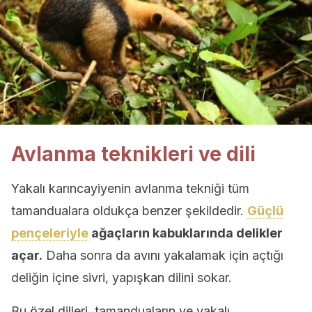
Avlanma teknikleri ve dili
Yakalı karıncayiyenin avlanma tekniği tüm
tamandualara oldukça benzer şekildedir.
Güçlü
pençeleriyle
ağaçların kabuklarında delikler
açar.
Daha sonra da avını yakalamak için açtığı
deliğin içine sivri, yapışkan dilini sokar.
Bu özel dilleri, tamanduaların ve yakalı