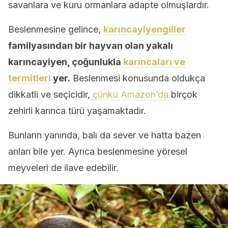
savanlara ve kuru ormanlara adapte olmuşlardır.
Beslenmesine gelince,
karıncayiyengiller
familyasından bir hayvan olan yakalı
karıncayiyen, çoğunlukla
karıncaları ve
termitleri
yer.
Beslenmesi konusunda oldukça
dikkatli ve seçicidir,
çünkü Amazon’da
birçok
zehirli karınca türü yaşamaktadır.
Bunların yanında, balı da sever ve hatta bazen
arıları bile yer. Ayrıca beslenmesine yöresel
meyveleri de ilave edebilir.