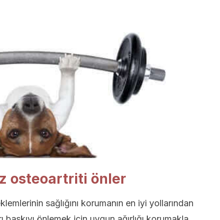
 osteoartriti önler
klemlerinin sağlığını korumanın en iyi yollarından
rı baskıyı önlemek için uygun ağırlığı korumakla