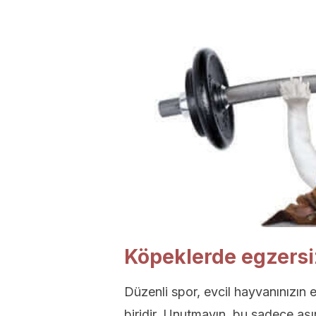
Köpeklerde egzersiz
Düzenli spor, evcil hayvanınızın e
biridir. Unutmayın, bu sadece aşı