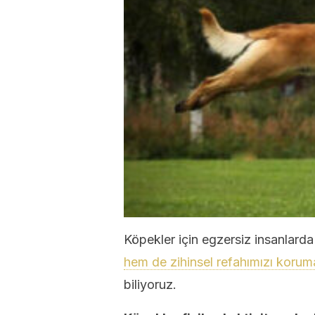
Köpekler için egzersiz insanlard
hem de zihinsel refahımızı korum
biliyoruz.