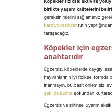
Köpekler fiziksel aktivite yoluy
birlikte yaşam kalitelerini belirl
gereksinimlerini sağlamanız gerek
kardiyovasküler
rutin yaptığında
tartışacağız.
Köpekler için egzer
anahtarıdır
Egzersiz, köpeklerde kaygıyı azal
hayvanlarının iyi fiziksel formda 
inanmayın, bu basit önlem sizi e
şekilde bulma
şokundan kurtaraca
Egzersiz ve zihinsel uyarım eksikl