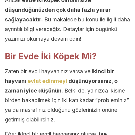
Ancak
evde iki köpek olması size
düşündüğünüzden çok daha fazla yarar
sağlayacaktır.
Bu makalede bu konu ile ilgili daha
ayrıntılı bilgi vereceğiz. Detaylar için bugünkü
yazımızı okumaya devam edin!
Bir Evde İki Köpek Mi?
Zaten bir evcil hayvanınız varsa ve
ikinci bir
hayvanı
evlat edinmeyi
düşünüyorsanız, o
zaman iyice düşünün.
Belki de, yalnızca ikisine
birden bakabilmek için iki katı kadar “probleminiz”
ya da masrafınız olduğunu gözlerinizin önüne
getirmiş olabilirsiniz.
Eğer ikinci bir evcil hayvanınız olursa,
işe