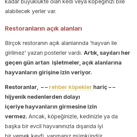
kadar büyüklükte olan kedi veya köpeğinizi bile
alabilecek yerler var.
Restoranların açık alanları
Birçok restoranın açık alanlarında ‘hayvan ile
girilmez’ yazan posterler vardı.
Artık, sayıları h
e
r
geçen gün artan işletmeler, açık alanlarına
hayvanların girişine izin veriyor.
Restoranlar
, – –
rehber köpekler
hariç – –
hijyenik nedenlerden dolayı
içeriye
hayvanların girmesine izin
vermez
.
Ancak, köpeğinizle, kedinizle ya da
başka bir evcil hayvanınızla dışarıda iyi
bir yemek keyfi yapmanız mümkündür.