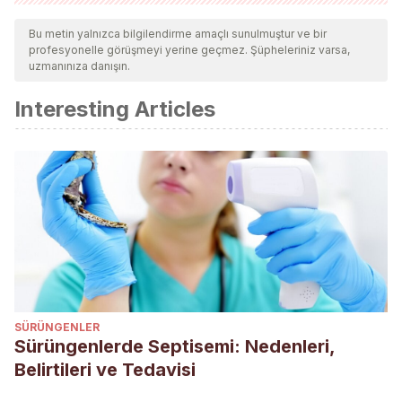
Tüm alıntı yapılan kaynaklar, kalitelerini, güvenilirliklerini,
güncelliklerini ve geçerliliklerini sağlamak için ekibimiz
Bu metin yalnızca bilgilendirme amaçlı sunulmuştur ve bir
profesyonelle görüşmeyi yerine geçmez. Şüpheleriniz varsa,
tarafından derinlemesine incelendi. Bu makalenin bibliyografisi
uzmanınıza danışın.
güvenilir ve akademik veya bilimsel doğruluğa sahip olarak
Interesting Articles
kabul edildi.
https://www.univision.com/estilo-de-vida/asi-se-vive-
mejor-hogar/las-7-mejores-aves-para-el-hogar
SÜRÜNGENLER
Sürüngenlerde Septisemi: Nedenleri,
Belirtileri ve Tedavisi