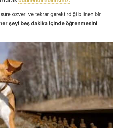
artarak
ödüllendirebilirsiniz.
üre özveri ve tekrar gerektirdiği bilinen bir
er şeyi beş dakika içinde öğrenmesini