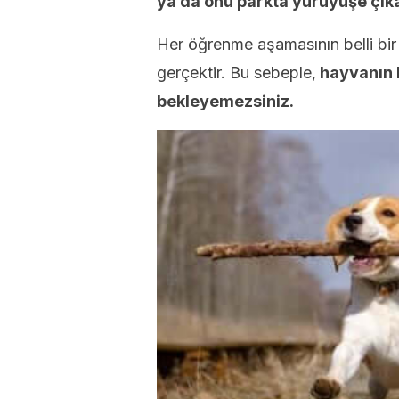
ya da onu parkta yürüyüşe çık
Her öğrenme aşamasının belli bir s
gerçektir. Bu sebeple,
hayvanın h
bekleyemezsiniz.