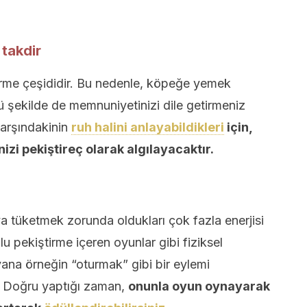
 takdir
tirme çeşididir. Bu nedenle, köpeğe yemek
 şekilde de memnuniyetinizi dile getirmeniz
karşındakinin
ruh halini anlayabildikleri
için,
izi pekiştireç olarak algılayacaktır.
uya tüketmek zorunda oldukları çok fazla enerjisi
u pekiştirme içeren oyunlar gibi fiziksel
ayvana örneğin “oturmak” gibi bir eylemi
r. Doğru yaptığı zaman,
onunla oyun oynayarak