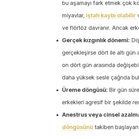
bu aşamayı fark etmek çok ko
miyavlar,
iştah kaybı olabilir
v
ve flörtöz davranır. Ancak erk
Gerçek kızgınlık dönemi:
Diş
gerçekleşirse dört ile altı gün
on dört gün arasında değişebili
daha yüksek sesle çağrıda bul
Üreme döngüsü:
Bir gün sür
erkekleri agresif bir şekilde r
Anestrus veya cinsel azalm
döngüsünü
takiben başlayan