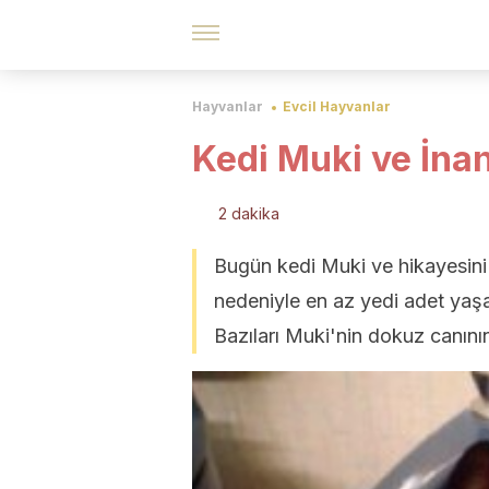
Hayvanlar
Evcil Hayvanlar
Kedi Muki ve İna
2 dakika
Bugün kedi Muki ve hikayesini h
nedeniyle en az yedi adet yaş
Bazıları Muki'nin dokuz canının