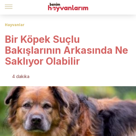
Hayvanlar
Bir Köpek Suçlu
Bakışlarının Arkasında Ne
Saklıyor Olabilir
4 dakika