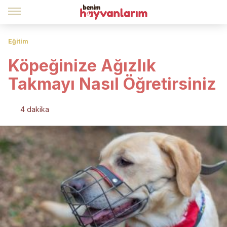
Eğitim
Köpeğinize Ağızlık
Takmayı Nasıl Öğretirsiniz
4 dakika