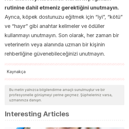
rutinine dahil etmeniz gerektiğini unutmayın.
Ayrıca, köpek dostunuzu eğitmek için “iyi”, “kötü”
ve “hayır” gibi anahtar kelimeler ve ödüller
kullanmayı unutmayın. Son olarak, her zaman bir
veterinerin veya alanında uzman bir kişinin
rehberliğine güvenebileceğinizi unutmayın.
Kaynakça
Tüm alıntı yapılan kaynaklar, kalitelerini, güvenilirliklerini,
güncelliklerini ve geçerliliklerini sağlamak için ekibimiz
Bu metin yalnızca bilgilendirme amaçlı sunulmuştur ve bir
profesyonelle görüşmeyi yerine geçmez. Şüpheleriniz varsa,
tarafından derinlemesine incelendi. Bu makalenin bibliyografisi
uzmanınıza danışın.
güvenilir ve akademik veya bilimsel doğruluğa sahip olarak
Interesting Articles
kabul edildi.
Entendiendo la importancia del aprendizaje y la