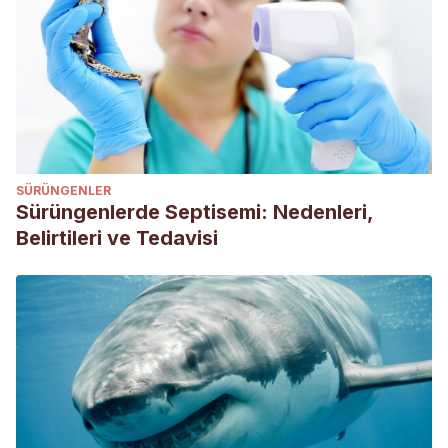
socialización temprana.
Recogido el 5 de enero de 2022
de: https://www.google.com/url?
sa=t&source=web&rct=j&url=https://amaltea.fmvz.unam.
2OxYT1AhUyTjABHe33AqkQFnoECAcQAQ&usg=AOvVaw3SVq
kPSALlWDBDTHKjSK
Ejercicio para su perro.
Humane Society of Utah. Recogido
el 5 de enero de 2022 de: https://www.google.com/url?
SÜRÜNGENLER
sa=t&source=web&rct=j&url=https://www.utahhumane.org/
Sürüngenlerde Septisemi: Nedenleri,
0f5FXHRvPS5qR
Belirtileri ve Tedavisi