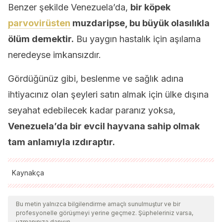
Benzer şekilde Venezuela’da,
bir köpek
parvovirüsten
muzdaripse, bu büyük olasılıkla
ölüm demektir.
Bu yaygın hastalık için aşılama
neredeyse imkansızdır.
Gördüğünüz gibi, beslenme ve sağlık adına
ihtiyacınız olan şeyleri satın almak için ülke dışına
seyahat edebilecek kadar paranız yoksa,
Venezuela’da bir evcil hayvana sahip olmak
tam anlamıyla ızdıraptır.
Kaynakça
Tüm alıntı yapılan kaynaklar, kalitelerini, güvenilirliklerini,
güncelliklerini ve geçerliliklerini sağlamak için ekibimiz
Bu metin yalnızca bilgilendirme amaçlı sunulmuştur ve bir
profesyonelle görüşmeyi yerine geçmez. Şüpheleriniz varsa,
tarafından derinlemesine incelendi. Bu makalenin bibliyografisi
uzmanınıza danışın.