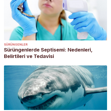
de costa rica y Centroamérica
,
71
(610), 289-292.
Hernández, C. M. (2009).
Tétanos en un perro: caso
clínico.
REDVET. Revista Electrónica de Veterinaria
,
10
(4), 1-
4.
Font i Pla, X. (1992).
Tétanos en el perro.
Clínica
veterinaria de pequeños animales
,
12
(3), 0181-190.
SÜRÜNGENLER
Sánchez, M. (2018).
Presentación de un caso de tétanos
Sürüngenlerde Septisemi: Nedenleri,
en un canino. (Tesis de especialidad, Universidad Católica
Belirtileri ve Tedavisi
de Córdoba).