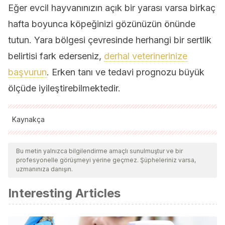
Eğer evcil hayvanınızın açık bir yarası varsa birkaç
hafta boyunca köpeğinizi gözünüzün önünde
tutun. Yara bölgesi çevresinde herhangi bir sertlik
belirtisi fark ederseniz,
derhal veterinerinize
başvurun
. Erken tanı ve tedavi prognozu büyük
ölçüde iyileştirebilmektedir.
Kaynakça
Tüm alıntı yapılan kaynaklar, kalitelerini, güvenilirliklerini,
güncelliklerini ve geçerliliklerini sağlamak için ekibimiz
Bu metin yalnızca bilgilendirme amaçlı sunulmuştur ve bir
profesyonelle görüşmeyi yerine geçmez. Şüpheleriniz varsa,
tarafından derinlemesine incelendi. Bu makalenin bibliyografisi
uzmanınıza danışın.
güvenilir ve akademik veya bilimsel doğruluğa sahip olarak
Interesting Articles
kabul edildi.
Liu-Wu, Y. C., & Orozco-Cárdenas, A. (2014).
Tratamiento de las mordeduras de perro.
Revista medica