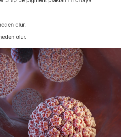
r 3 tip de pigment plaklarının ortaya
neden olur.
neden olur.