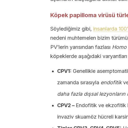
Köpek papilloma virüsü türle
Söylediğimiz gibi,
insanlarda 100’
nedeni muhtemelen bizim türümüzd
PV’lerin yarısından fazlası
Homo s
köpeklerde aşağıdaki varyantları 
CPV1:
Genellikle asemptomatik
zamanda sırasıyla
endofitik
v
daha fazla dışsal lezyonların 
CPV2 –
Endofitik ve ekzofiti
invaziv skuamöz hücreli karsi