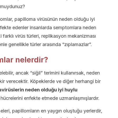
or muydunuz?
omlar, papilloma virüsünün neden olduğu iyi
enfekte edenler insanlarda semptomlara neden
i farklı virüs türleri, replikasyon mekanizması
nle genellikle türler arasında “zıplamazlar”.
lar nelerdir?
lebilir, ancak “siğil” terimini kullanırsak, neden
kir verecektir. Köpeklerde ve diğer herhangi bir
avirüslerin neden olduğu iyi huylu
hücrelerini enfekte etmede uzmanlaşmışlardır.
eri, papillomların en yaygın oluştuğu yerlerdir,