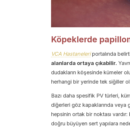
Köpeklerde papillom 
VCA Hastaneleri
portalında belirti
alanlarda ortaya çıkabilir.
Yavr
dudakların köşesinde kümeler olu
herhangi bir yerinde tek siğiller o
Bazı daha spesifik PV türleri, kü
diğerleri göz kapaklarında veya g
hepsinin ortak bir noktası vardır: 
doğru büyüyen sert yapılara nede