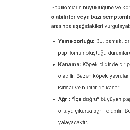
Papillomların büyüklüğüne ve k
olabilirler veya bazı semptomla
arasında aşağıdakileri vurgulayabi
Yeme zorluğu:
Bu, damak, or
papillomun oluştuğu durumlard
Kanama:
Köpek cildinde bir p
olabilir. Bazen köpek yavrula
ısırırlar ve bunlar da kanar.
Ağrı:
“İçe doğru” büyüyen papi
ortaya çıkarsa ağrılı olabilir
yalayacaktır.