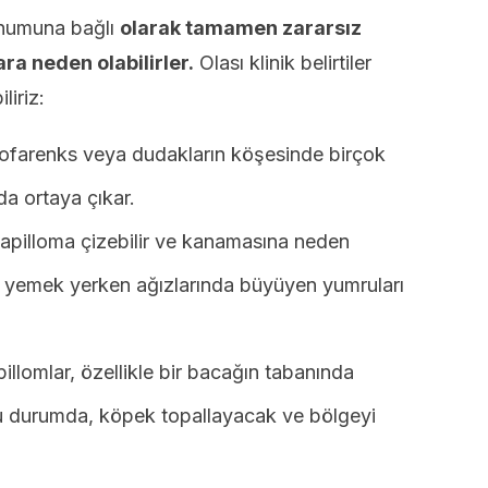
onumuna bağlı
olarak tamamen zararsız
ra neden olabilirler.
Olası klinik belirtiler
liriz:
ofarenks veya dudakların köşesinde birçok
a ortaya çıkar.
apilloma çizebilir ve kanamasına neden
rı yemek yerken ağızlarında büyüyen yumruları
llomlar, özellikle bir bacağın tabanında
. Bu durumda, köpek topallayacak ve bölgeyi