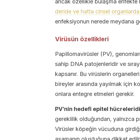
ancak özellikle bulaşma enfekte 
deride ve hatta cinsel organlarda 
enfeksiyonun nerede meydana geld
Virüsün özellikleri
Papillomavirüsler (PV), genomlar
sahip DNA patojenleridir ve sıray
kapsanır. Bu virüslerin organeller
bireyler arasında yayılmak için ko
onlara entegre etmeleri gerekir.
PV’nin hedefi epitel hücreleridi
gereklilik olduğundan, yalnızca pro
Virüsler köpeğin vücuduna girdiğ
aşamanın oluştuğuna dikkat edilm