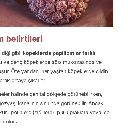
belirtileri
ldiği gibi,
köpeklerde papillomlar farklı
u ve genç köpeklerde ağız mukozasında ve
şur. Öte yandan, her yaştan köpeklerde cildin
larak ortaya çıkarlar.
meler halinde genital bölgede görünebilirken,
özyaşı kanalının sınırında görünebilir. Ancak
kuru poliplere (siğillere), pullu plaklara veya içe
n olurlar.