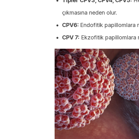
Tipler CPV3, CPV4, CPV5:
He
çıkmasına neden olur.
CPV6:
Endofitik papillomlara 
CPV 7:
Ekzofitik papillomlara 