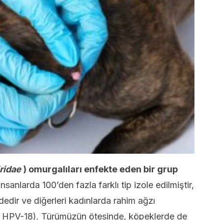
ridae
) omurgalıları enfekte eden bir grup
sanlarda 100’den fazla farklı tip izole edilmiştir,
dedir ve diğerleri kadınlarda rahim ağzı
e HPV-18). Türümüzün ötesinde, köpeklerde de