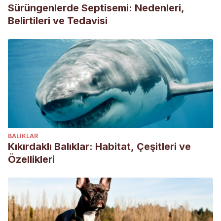
Revista de Medicina Veterinaria, 1(22), 21-30.
Sürüngenlerde Septisemi: Nedenleri,
Carlotti, D. N., & Atance, A. (1997). El empleo de la
Belirtileri ve Tedavisi
rifampicina en el tratamiento de las piodermas profundas
crónicas del perro: revisión bibliográfica y presentación de
trece casos clínicos. Clínica veterinaria de pequeños
animales, 17(4), 0211-226.
Denamiel, G., Puigdevall, T., Más, J., Albarellos, G., &
Gentilini, E. (2009). Prevalencia y perfil de resistencia a
betalactámicos en estafilococos de perros y gatos. InVet,
11(2), 117-122.
BALIKLAR
González, J. L., Bravo, V., Peña, A., & Beral, M. (2006).
Kıkırdaklı Balıklar: Habitat, Çeşitleri ve
Dermatología. Eficacia terapéutica del orifloxacino (Orbax)
Özellikleri
en el tratamiento de la pioderma canina: un estudio cínico
abierto. Clínica veterinaria de pequeños animales, 26(1),
0009-12.
Herrera-Arana, V., González, J., & Iglesia-Quilca, D. (2006).