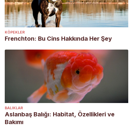
Actualización en el manejo de antibióticos en las
infecciones superficiales de piel y partes blandas. Acta
medica peruana, 23(1), 32-34.
RÍOS AM, B. M., Ortiz, G., Ayllón, T., Smit, L., Rodríguez, D.
KÖPEKLER
M., & Sánchez, D. A. (2015). Staphylococcus
Frenchton: Bu Cins Hakkında Her Şey
multirresistentes a los antibióticos y su importancia en
medicina veterinaria. Clínica Veterinaria de Pequeños
Animales AVEPA, 35(3), 149-161.
BALIKLAR
Aslanbaş Balığı: Habitat, Özellikleri ve
Bakımı