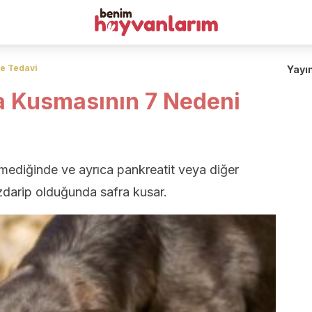
ve Tedavi
Yayı
a Kusmasının 7 Nedeni
ediğinde ve ayrıca pankreatit veya diğer
uzdarip olduğunda safra kusar.