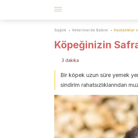
Sağlık
Veterinerde Bakım
Hastalıklar 
Köpeğinizin Safr
3 dakika
Bir köpek uzun süre yemek yem
sindirim rahatsızlıklarından m