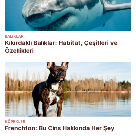
review.
Journal of Veterinary Diagnostic Investigation
,
29(6), 781-787.
BALIKLAR
Kıkırdaklı Balıklar: Habitat, Çeşitleri ve
Özellikleri
KÖPEKLER
Frenchton: Bu Cins Hakkında Her Şey