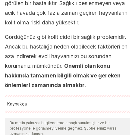
görülen bir hastalıktır. Sağlıklı beslenmeyen veya
açık havada çok fazla zaman geçiren hayvanların
kolit olma riski daha yüksektir.
Gördüğünüz gibi kolit ciddi bir sağlık problemidir.
Ancak bu hastalığa neden olabilecek faktörleri en
aza indirerek evcil hayvanınızı bu sorundan
korumanız mümkündür.
Önemli olan konu
hakkında tamamen bilgili olmak ve gereken
önlemleri zamanında almaktır.
Kaynakça
Tüm alıntı yapılan kaynaklar, kalitelerini, güvenilirliklerini,
güncelliklerini ve geçerliliklerini sağlamak için ekibimiz
Bu metin yalnızca bilgilendirme amaçlı sunulmuştur ve bir
profesyonelle görüşmeyi yerine geçmez. Şüpheleriniz varsa,
tarafından derinlemesine incelendi. Bu makalenin bibliyografisi
uzmanınıza danışın.