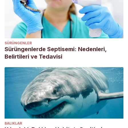
http://www.zeytinburnuvet.com/makaleler/kediler-
kedilerde-solunum-yollari-hastaliklari.asp
https://www.chicagotribune.com/news/ct-xpm-1989-03-19-
8903280362-story.html
SÜRÜNGENLER
Sürüngenlerde Septisemi: Nedenleri,
Belirtileri ve Tedavisi
BALIKLAR