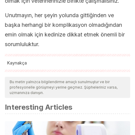
olmak için veterinerinizle birlikte çalışmalısınız.
Unutmayın, her şeyin yolunda gittiğinden ve
başka herhangi bir komplikasyon olmadığından
emin olmak için kedinize dikkat etmek önemli bir
sorumluluktur.
Kaynakça
Tüm alıntı yapılan kaynaklar, kalitelerini, güvenilirliklerini,
güncelliklerini ve geçerliliklerini sağlamak için ekibimiz
Bu metin yalnızca bilgilendirme amaçlı sunulmuştur ve bir
profesyonelle görüşmeyi yerine geçmez. Şüpheleriniz varsa,
tarafından derinlemesine incelendi. Bu makalenin bibliyografisi
uzmanınıza danışın.
güvenilir ve akademik veya bilimsel doğruluğa sahip olarak
Interesting Articles
kabul edildi.
https://www.petmd.com/blogs/thedailyvet/ken-
tudor/2015/february/voice-changes-pets-more-serious-
you-think-32462