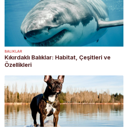
Houpt, K. A. (1997). Sexual behavior problems in dogs and
cats. Veterinary Clinics of North America: Small Animal
Practice, 27(3), 601-615.
BALIKLAR
Kıkırdaklı Balıklar: Habitat, Çeşitleri ve
Özellikleri