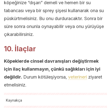
köpeğinize “dışarı” demeli ve hemen bir su
tabancası veya bir sprey şişesi kullanarak ona su
püskürtmelisiniz. Bu onu durduracaktır. Sonra bir
süre sonra onunla oynayabilir veya onu yürüyüşe
çıkarabilirsiniz.
10. İlaçlar
Köpeklerde cinsel davranışları değiştirmek
için ilaç kullanmayın, çünkü sağlıkları için iyi
değildir.
Durum kötüleşiyorsa,
veterineri
ziyaret
etmelisiniz.
Kaynakça
Tüm alıntı yapılan kaynaklar, kalitelerini, güvenilirliklerini,