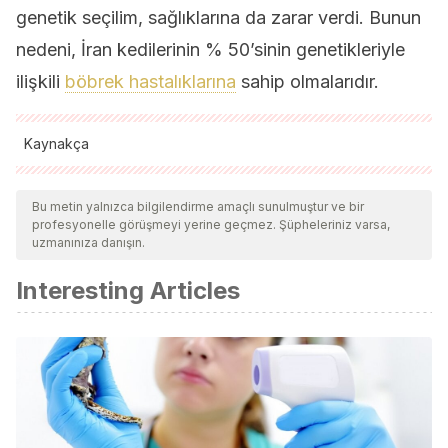
genetik seçilim, sağlıklarına da zarar verdi. Bunun
nedeni, İran kedilerinin % 50’sinin genetikleriyle
ilişkili
böbrek hastalıklarına
sahip olmalarıdır.
Kaynakça
Tüm alıntı yapılan kaynaklar, kalitelerini, güvenilirliklerini,
güncelliklerini ve geçerliliklerini sağlamak için ekibimiz
Bu metin yalnızca bilgilendirme amaçlı sunulmuştur ve bir
profesyonelle görüşmeyi yerine geçmez. Şüpheleriniz varsa,
tarafından derinlemesine incelendi. Bu makalenin bibliyografisi
uzmanınıza danışın.
güvenilir ve akademik veya bilimsel doğruluğa sahip olarak
Interesting Articles
kabul edildi.
Helgren, J. Anne. (2006). «Cat Breed Detail: Persian
Cats».
Iams.com
. Telemark Productions / Procter &
Gamble.
O’Neill, D. G., Romans, C., Brodbelt, D. C., Church, D. B.,
Černá, P., & Gunn-Moore, D. A. (2019). Persian cats under