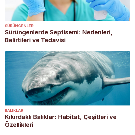
first opinion veterinary care in the UK: demography,
mortality and disorders. Scientific Reports, 9(1), 1-13.
Morrison, F. (1908). THE ARISTOCRATIC PERSIAN CAT.
SÜRÜNGENLER
Country life in America, 446-483.
Sürüngenlerde Septisemi: Nedenleri,
Belirtileri ve Tedavisi
BALIKLAR
Kıkırdaklı Balıklar: Habitat, Çeşitleri ve
Özellikleri