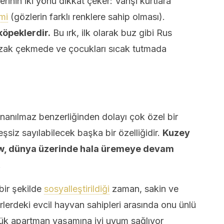
klerinin iki yönü dikkat çeker: Vahşi kurtlara
mi
(gözlerin farklı renklere sahip olması).
köpeklerdir.
Bu ırk, ilk olarak buz gibi Rus
ızak çekmede ve çocukları sıcak tutmada
anılmaz benzerliğinden dolayı çok özel bir
eşsiz sayılabilecek başka bir özelliğidir.
Kuzey
w, dünya üzerinde hala üremeye devam
.
ir şekilde
sosyalleştirildiği
zaman, sakin ve
ehirlerdeki evcil hayvan sahipleri arasında onu ünlü
üçük apartman yaşamına iyi uyum sağlıyor