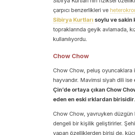
Sibirya Kurtları’nın fiziksel özelli
çarpıcı benzerlikleri ve
heterokro
Sibirya Kurtları
soylu ve sakin 
topraklarında geyik avlamada, k
kullanılıyordu.
Chow Chow
Chow Chow, peluş oyuncaklara in
hayvandır. Mavimsi siyah dili ise 
Çin’de ortaya çıkan Chow Cho
eden en eski ırklardan birisidir
Chow Chow, yavruyken düzgün b
dengeli bir kişilik geliştirirler. Ş
yapan özelliklerden birisi de, k