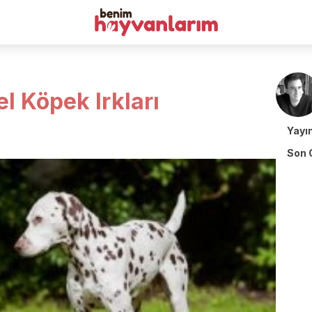
l Köpek Irkları
Yayı
Son 