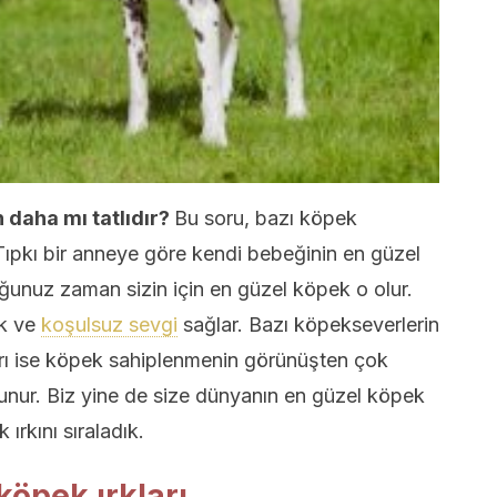
n daha mı tatlıdır?
Bu soru, bazı köpek
. Tıpkı bir anneye göre kendi bebeğinin en güzel
uğunuz zaman sizin için en güzel köpek o olur.
uk ve
koşulsuz sevgi
sağlar. Bazı köpekseverlerin
ıları ise köpek sahiplenmenin görünüşten çok
vunur. Biz yine de size dünyanın en güzel köpek
ırkını sıraladık.
öpek ırkları