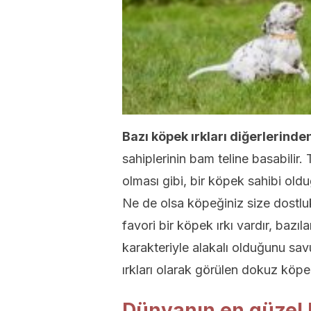
Bazı köpek ırkları diğerlerinde
sahiplerinin bam teline basabilir
olması gibi, bir köpek sahibi old
Ne de olsa köpeğiniz size dostl
favori bir köpek ırkı vardır, baz
karakteriyle alakalı olduğunu sa
ırkları olarak görülen dokuz köpek 
Dünyanın en güzel k