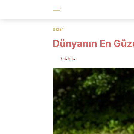
Irklar
Dünyanın En Güze
3 dakika