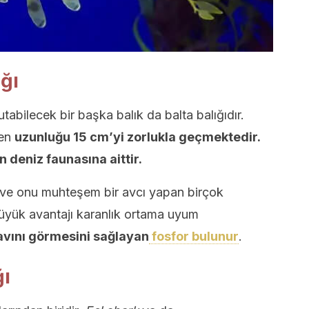
ğı
tabilecek bir başka balık da balta balığıdır.
men
uzunluğu 15 cm’yi zorlukla geçmektedir.
n deniz faunasına aittir.
 ve onu muhteşem bir avcı yapan birçok
büyük avantajı karanlık ortama uyum
avını görmesini sağlayan
fosfor bulunur
.
ğı