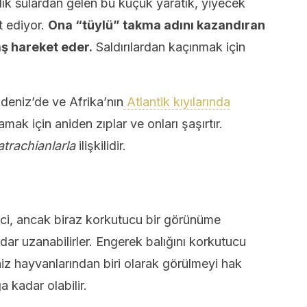
lık sulardan gelen bu küçük yaratık, yiyecek
t ediyor.
Ona “tüylü” takma adını kazandıran
aş hareket eder.
Saldırılardan kaçınmak için
deniz’de ve Afrika’nın
Atlantik kıyılarında
mak için aniden zıplar ve onları şaşırtır.
atrachianlarla
ilişkilidir.
yici, ancak biraz korkutucu bir görünüme
ar uzanabilirler. Engerek balığını korkutucu
niz hayvanlarından biri olarak görülmeyi hak
 kadar olabilir.