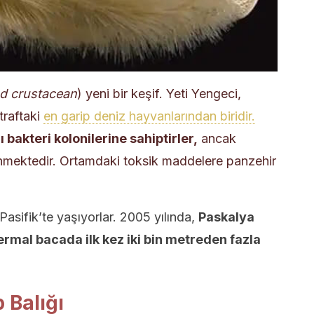
d crustacean
) yeni bir keşif. Yeti Yengeci,
traftaki
en garip deniz hayvanlarından biridir.
 bakteri kolonilerine sahiptirler,
ancak
linmektedir. Ortamdaki toksik maddelere panzehir
asifik’te yaşıyorlar. 2005 yılında,
Paskalya
ermal bacada ilk kez iki bin metreden fazla
 Balığı