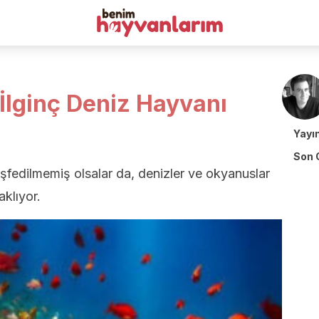
 İlginç Deniz Hayvanı
Yayı
Son 
şfedilmemiş olsalar da, denizler ve okyanuslar
aklıyor.