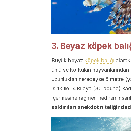
3. Beyaz köpek balı
Büyük beyaz
köpek balığı
olarak
ünlü ve korkulan hayvanlarından bi
uzunlukları neredeyse 6 metre (ya
ısırık ile 14 kiloya (30 pound) ka
içermesine rağmen nadiren insanla
saldırıları anekdot niteliğinded