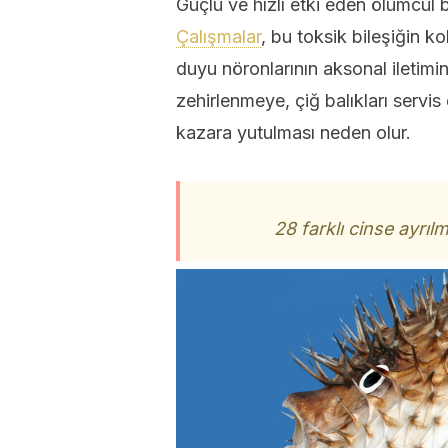
Güçlü ve hızlı etki eden ölümcül 
Çalışmalar
, bu toksik bileşiğin 
duyu nöronlarının aksonal iletimini
zehirlenmeye, çiğ balıkları servis
kazara yutulması neden olur.
28 farklı cinse ayrılm