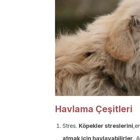
Havlama Çeşitleri
Stres.
Köpekler streslerini
,e
atmak için havlayabilirler
. A