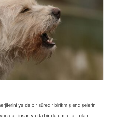
nerjilerini ya da bir süredir birikmiş endişelerini
yrıca bir insan ya da bir durumla ilgili olan