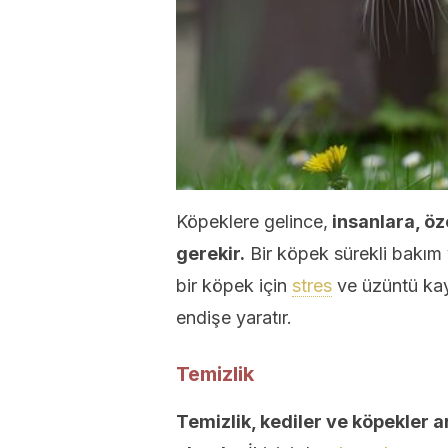
Köpeklere gelince,
insanlara, öz
gerekir.
Bir köpek sürekli bakım v
bir köpek için
stres
ve üzüntü kay
endişe yaratır.
Temizlik
Temizlik, kediler ve köpekler a