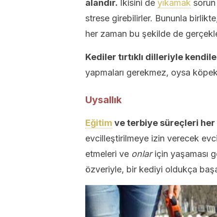
alandır.
İkisini de
yıkamak
sorun 
strese girebilirler. Bununla birl
her zaman bu şekilde de gerçekl
Kediler tırtıklı dilleriyle kendil
yapmaları gerekmez, oysa köpek i
Uysallık
Eğitim
ve terbiye süreçleri her
evcilleştirilmeye izin verecek evc
etmeleri ve
onlar
için yaşaması ger
özveriyle, bir kediyi oldukça baş