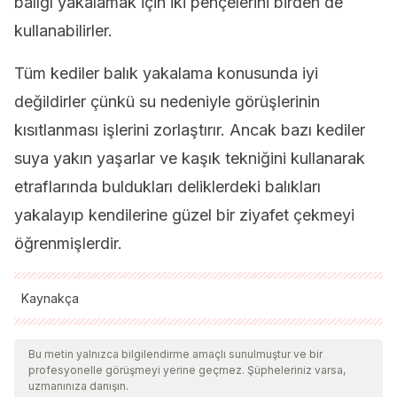
balığı yakalamak için iki pençelerini birden de
kullanabilirler.
Tüm kediler balık yakalama konusunda iyi
değildirler çünkü su nedeniyle görüşlerinin
kısıtlanması işlerini zorlaştırır. Ancak bazı kediler
suya yakın yaşarlar ve kaşık tekniğini kullanarak
etraflarında buldukları deliklerdeki balıkları
yakalayıp kendilerine güzel bir ziyafet çekmeyi
öğrenmişlerdir.
Kaynakça
Tüm alıntı yapılan kaynaklar, kalitelerini, güvenilirliklerini,
güncelliklerini ve geçerliliklerini sağlamak için ekibimiz
Bu metin yalnızca bilgilendirme amaçlı sunulmuştur ve bir
profesyonelle görüşmeyi yerine geçmez. Şüpheleriniz varsa,
tarafından derinlemesine incelendi. Bu makalenin bibliyografisi
uzmanınıza danışın.