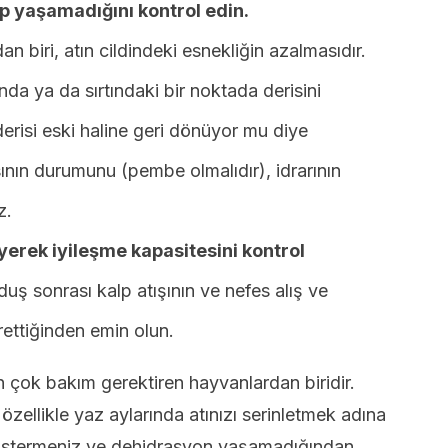
p yaşamadığını kontrol edin.
biri, atın cildindeki esnekliğin azalmasıdır.
da ya da sırtındaki bir noktada derisini
derisi eski haline geri dönüyor mu diye
ının durumunu (pembe olmalıdır), idrarının
z.
yerek iyileşme kapasitesini kontrol
uş sonrası kalp atışının ve nefes alış ve
rettiğinden emin olun.
en çok bakım gerektiren hayvanlardan biridir.
 özellikle yaz aylarında atınızı serinletmek adına
stermeniz ve dehidrasyon yaşamadığından