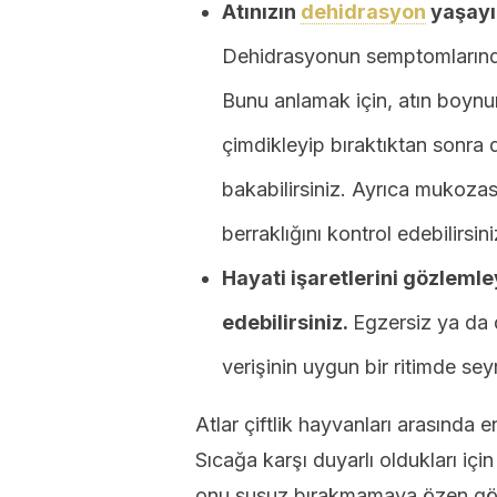
Atınızın
dehidrasyon
yaşayı
Dehidrasyonun semptomlarından 
Bunu anlamak için, atın boynun
çimdikleyip bıraktıktan sonra 
bakabilirsiniz. Ayrıca mukozas
berraklığını kontrol edebilirsini
Hayati işaretlerini gözlemle
edebilirsiniz.
Egzersiz ya da d
verişinin uygun bir ritimde sey
Atlar çiftlik hayvanları arasında 
Sıcağa karşı duyarlı oldukları için
onu susuz bırakmamaya özen gö