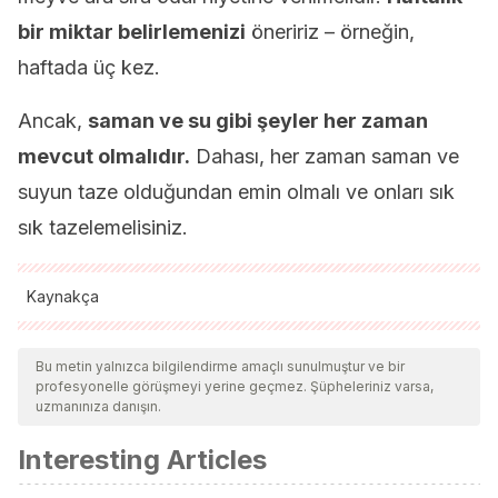
bir miktar belirlemenizi
öneririz – örneğin,
haftada üç kez.
Ancak,
saman ve su gibi şeyler her zaman
mevcut olmalıdır.
Dahası, her zaman saman ve
suyun taze olduğundan emin olmalı ve onları sık
sık tazelemelisiniz.
Kaynakça
Tüm alıntı yapılan kaynaklar, kalitelerini, güvenilirliklerini,
güncelliklerini ve geçerliliklerini sağlamak için ekibimiz
Bu metin yalnızca bilgilendirme amaçlı sunulmuştur ve bir
profesyonelle görüşmeyi yerine geçmez. Şüpheleriniz varsa,
tarafından derinlemesine incelendi. Bu makalenin bibliyografisi
uzmanınıza danışın.
güvenilir ve akademik veya bilimsel doğruluğa sahip olarak
Interesting Articles
kabul edildi.
Blas, C., & Wiseman, J. (Eds.). (2010).
Nutrition of the