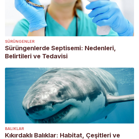
en-la-noche
Kiwoko. Consejos de Adiestramiento: Trucos para que tu
perro duerma por la noche. Extraído de:
https://www.kiwoko.com/blogmundoanimal/como-educar-
perro-dormir-por-la-noche/
SÜRÜNGENLER
Experto animal.
Mi perro no duerme por las noches
. 30 de
Sürüngenlerde Septisemi: Nedenleri,
noviembre de 2015. Extraído de:
Belirtileri ve Tedavisi
https://www.expertoanimal.com/mi-perro-no-duerme-por-
las-noches-20493.html
BALIKLAR
Kıkırdaklı Balıklar: Habitat, Çeşitleri ve