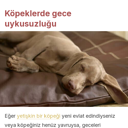
Köpeklerde gece
uykusuzluğu
Eğer
yetişkin bir köpeği
yeni evlat edindiyseniz
veya köpeğiniz henüz yavruysa, geceleri