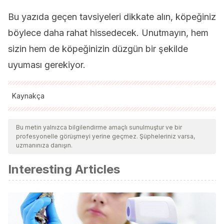
Bu yazıda geçen tavsiyeleri dikkate alın, köpeğiniz
böylece daha rahat hissedecek. Unutmayın, hem
sizin hem de köpeğinizin düzgün bir şekilde
uyuması gerekiyor.
Kaynakça
Tüm alıntı yapılan kaynaklar, kalitelerini, güvenilirliklerini,
güncelliklerini ve geçerliliklerini sağlamak için ekibimiz
Bu metin yalnızca bilgilendirme amaçlı sunulmuştur ve bir
profesyonelle görüşmeyi yerine geçmez. Şüpheleriniz varsa,
tarafından derinlemesine incelendi. Bu makalenin bibliyografisi
uzmanınıza danışın.
güvenilir ve akademik veya bilimsel doğruluğa sahip olarak
Interesting Articles
kabul edildi.
Wikihow.
Cómo evitar que tu perro te despierte en la noche
.
Coautor: Pippa Elliott. Extraído de:
https://es.wikihow.com/evitar-que-tu-perro-te-despierte-